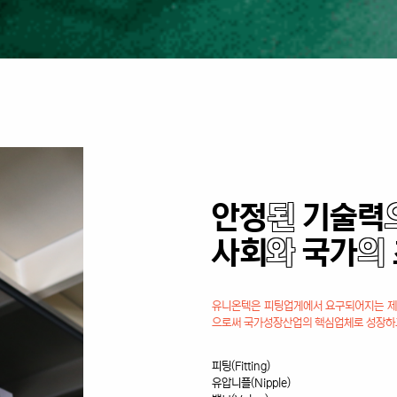
안정
된
기술력
사회
와
국가
의
유니온텍은 피팅업게에서 요구되어지는 제품
으로써 국가성장산업의 핵심업체로 성장하
피팅(Fitting)
유압니플(Nipple)