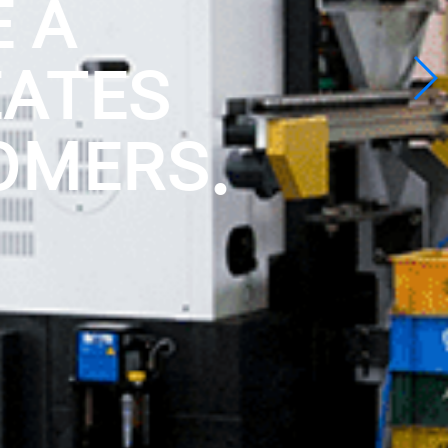
E A
EATES
OMERS.