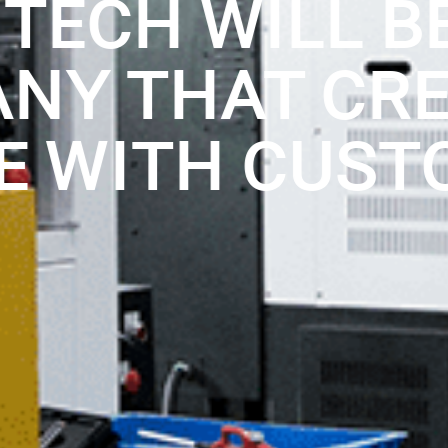
TECH WILL B
NY THAT CR
E WITH CUST