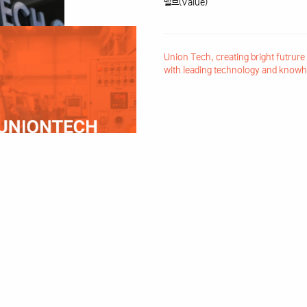
밸브(Value)
Union Tech, creating bright futrure
with leading technology and know
CERTI
FICATE